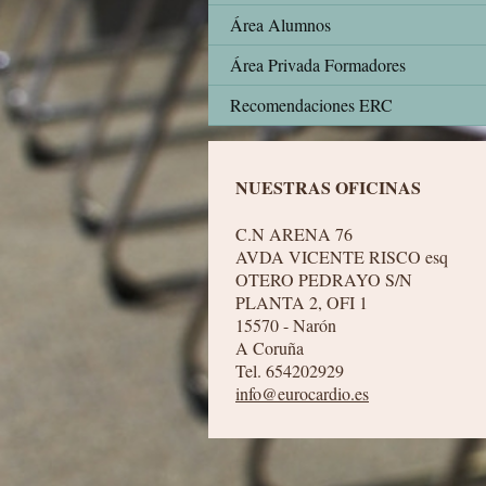
Área Alumnos
Área Privada Formadores
Recomendaciones ERC
NUESTRAS OFICINAS
C.N ARENA 76
AVDA VICENTE RISCO esq
OTERO PEDRAYO S/N
PLANTA 2, OFI 1
15570 - Narón
A Coruña
Tel. 654202929
info@eurocardio.es